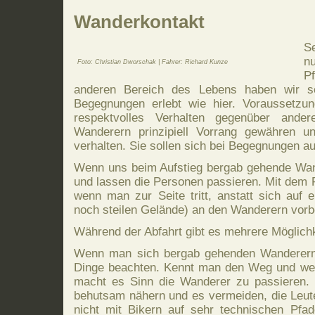
Wanderkontakt
S
n
Foto: Christian Dworschak | Fahrer: Richard Kunze
P
anderen Bereich des Lebens haben wir so
Begegnungen erlebt wie hier. Voraussetzung
respektvolles Verhalten gegenüber ande
Wanderern prinzipiell Vorrang gewähren u
verhalten. Sie sollen sich bei Begegnungen auf
Wenn uns beim Aufstieg bergab gehende Wand
und lassen die Personen passieren. Mit dem R
wenn man zur Seite tritt, anstatt sich auf
noch steilen Gelände) an den Wanderern vor
Während der Abfahrt gibt es mehrere Möglich
Wenn man sich bergab gehenden Wanderern 
Dinge beachten. Kennt man den Weg und weiß, 
macht es Sinn die Wanderer zu passieren. M
behutsam nähern und es vermeiden, die Leut
nicht mit Bikern auf sehr technischen Pf