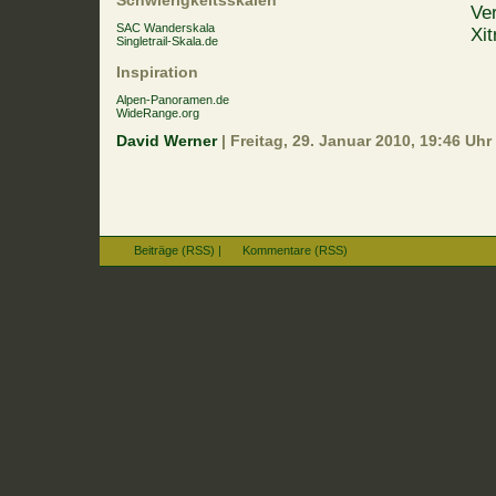
Schwierigkeitsskalen
Ver
SAC Wanderskala
Xit
Singletrail-Skala.de
Inspiration
Alpen-Panoramen.de
WideRange.org
David Werner
| Freitag, 29. Januar 2010, 19:46 Uhr
Beiträge (RSS)
|
Kommentare (RSS)