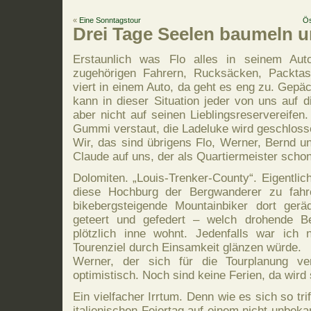
«
Eine Sonntagstour
Ös
Drei Tage Seelen baumeln u
Erstaunlich was Flo alles in seinem Aut
zugehörigen Fahrern, Rucksäcken, Packtas
viert in einem Auto, da geht es eng zu. Gepäc
kann in dieser Situation jeder von uns auf d
aber nicht auf seinen Lieblingsreservereifen
Gummi verstaut, die Ladeluke wird geschlosse
Wir, das sind übrigens Flo, Werner, Bernd un
Claude auf uns, der als Quartiermeister schon
Dolomiten. „Louis-Trenker-County“. Eigentlich
diese Hochburg der Bergwanderer zu fahre
bikebergsteigende Mountainbiker dort geräd
geteert und gefedert – welch drohende Be
plötzlich inne wohnt. Jedenfalls war ich
Tourenziel durch Einsamkeit glänzen würde.
Werner, der sich für die Tourplanung ver
optimistisch. Noch sind keine Ferien, da wird s
Ein vielfacher Irrtum. Denn wie es sich so tr
italienischen Feiertag auf einem nicht unbe