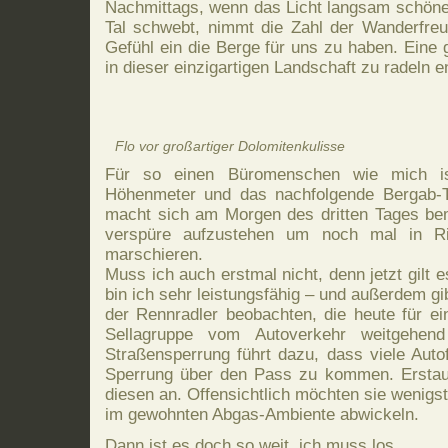
Nachmittags, wenn das Licht langsam schöner
Tal schwebt, nimmt die Zahl der Wanderfreun
Gefühl ein die Berge für uns zu haben. Eine 
in dieser einzigartigen Landschaft zu radeln e
Flo vor großartiger Dolomitenkulisse
Für so einen Büromenschen wie mich is
Höhenmeter und das nachfolgende Bergab-T
macht sich am Morgen des dritten Tages bem
verspüre aufzustehen um noch mal in Ric
marschieren.
Muss ich auch erstmal nicht, denn jetzt gilt e
bin ich sehr leistungsfähig – und außerdem gi
der Rennradler beobachten, die heute für e
Sellagruppe vom Autoverkehr weitgehend
Straßensperrung führt dazu, dass viele Auto
Sperrung über den Pass zu kommen. Erstaunl
diesen an. Offensichtlich möchten sie wenig
im gewohnten Abgas-Ambiente abwickeln.
Dann ist es doch so weit, ich muss los.